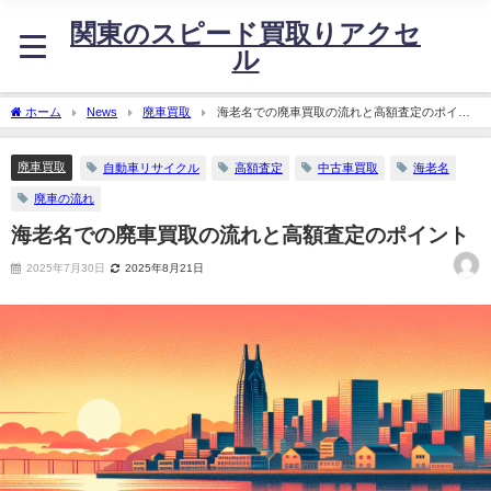
関東のスピード買取りアクセ
ル
ホーム
News
廃車買取
海老名での廃車買取の流れと高額査定のポイン
ト
廃車買取
自動車リサイクル
高額査定
中古車買取
海老名
廃車の流れ
海老名での廃車買取の流れと高額査定のポイント
2025年7月30日
2025年8月21日