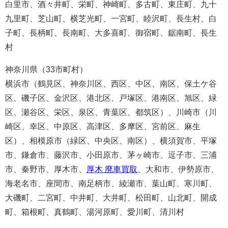
白里市、酒々井町、栄町、神崎町、多古町、東庄町、九十
九里町、芝山町、横芝光町、一宮町、睦沢町、長生村、白
子町、長柄町、長南町、大多喜町、御宿町、鋸南町、長生
村
神奈川県（33市町村）
横浜市（鶴見区、神奈川区、西区、中区、南区、保土ケ谷
区、磯子区、金沢区、港北区、戸塚区、港南区、旭区、緑
区、瀬谷区、栄区、泉区、青葉区、都筑区）、川崎市（川
崎区、幸区、中原区、高津区、多摩区、宮前区、麻生
区）、相模原市（緑区、中央区、南区）、横須賀市、平塚
市、鎌倉市、藤沢市、小田原市、茅ヶ崎市、逗子市、三浦
市、秦野市、厚木市、
厚木 廃車買取
、大和市、伊勢原市、
海老名市、座間市、南足柄市、綾瀬市、葉山町、寒川町、
大磯町、二宮町、中井町、大井町、松田町、山北町、開成
町、箱根町、真鶴町、湯河原町、愛川町、清川村