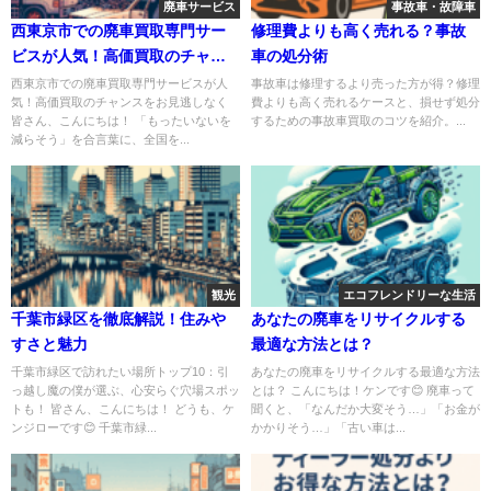
廃車サービス
事故車・故障車
西東京市での廃車買取専門サー
修理費よりも高く売れる？事故
ビスが人気！高価買取のチャン
車の処分術
スをお見逃しなく
西東京市での廃車買取専門サービスが人
事故車は修理するより売った方が得？修理
気！高価買取のチャンスをお見逃しなく
費よりも高く売れるケースと、損せず処分
皆さん、こんにちは！ 「もったいないを
するための事故車買取のコツを紹介。...
減らそう」を合言葉に、全国を...
観光
エコフレンドリーな生活
千葉市緑区を徹底解説！住みや
あなたの廃車をリサイクルする
すさと魅力
最適な方法とは？
千葉市緑区で訪れたい場所トップ10：引
あなたの廃車をリサイクルする最適な方法
っ越し魔の僕が選ぶ、心安らぐ穴場スポッ
とは？ こんにちは！ケンです😊 廃車って
トも！ 皆さん、こんにちは！ どうも、ケ
聞くと、「なんだか大変そう…」「お金が
ンジローです😊 千葉市緑...
かかりそう…」「古い車は...