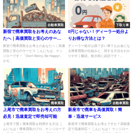
自動車買取
下取り車
新宿で廃車買取をお考えのあな
0円じゃない！ディーラー処分よ
たへ｜高価買取と安心のサービ
りお得な方法とは？
ス
新宿で廃車買取をお考えのあなたへ｜高価
ディーラー処分は損？古い車でもお金にな
買取と安心のサービス こんにちは、ケン
る廃車買取の仕組みと、得する方法をわか
ジローです！「Don't Worry, Be Happy!」
りやすく解説。処分前に必読です！...
がモ...
廃車買取
自動車買取
上尾市で廃車買取をお考えの方
新座市で廃車を高価買取！簡
必見！迅速査定で即売却可能
単・迅速サービス
上尾市で賢く廃車買取を利用する方法 こ
新座市で廃車買取をお考えですか？高額査
んにちは！廃車買取のプロ、ケンジローで
定で迅速対応！ こんにちは！ ケンジロー