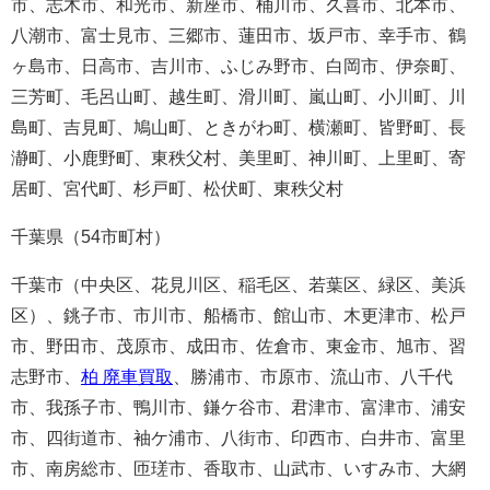
市、志木市、和光市、新座市、桶川市、久喜市、北本市、
八潮市、富士見市、三郷市、蓮田市、坂戸市、幸手市、鶴
ヶ島市、日高市、吉川市、ふじみ野市、白岡市、伊奈町、
三芳町、毛呂山町、越生町、滑川町、嵐山町、小川町、川
島町、吉見町、鳩山町、ときがわ町、横瀬町、皆野町、長
瀞町、小鹿野町、東秩父村、美里町、神川町、上里町、寄
居町、宮代町、杉戸町、松伏町、東秩父村
千葉県（54市町村）
千葉市（中央区、花見川区、稲毛区、若葉区、緑区、美浜
区）、銚子市、市川市、船橋市、館山市、木更津市、松戸
市、野田市、茂原市、成田市、佐倉市、東金市、旭市、習
志野市、
柏 廃車買取
、勝浦市、市原市、流山市、八千代
市、我孫子市、鴨川市、鎌ケ谷市、君津市、富津市、浦安
市、四街道市、袖ケ浦市、八街市、印西市、白井市、富里
市、南房総市、匝瑳市、香取市、山武市、いすみ市、大網