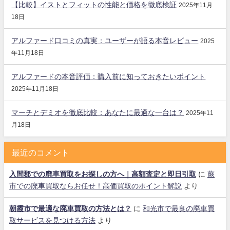
【比較】イストとフィットの性能と価格を徹底検証
2025年11月
18日
アルファード口コミの真実：ユーザーが語る本音レビュー
2025
年11月18日
アルファードの本音評価：購入前に知っておきたいポイント
2025年11月18日
マーチとデミオを徹底比較：あなたに最適な一台は？
2025年11
月18日
最近のコメント
入間郡での廃車買取をお探しの方へ｜高額査定と即日引取
に
蕨
市での廃車買取ならお任せ！高価買取のポイント解説
より
朝霞市で最適な廃車買取の方法とは？
に
和光市で最良の廃車買
取サービスを見つける方法
より