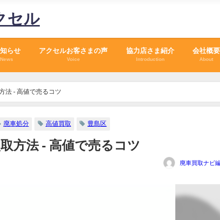
クセル
知らせ
アクセルお客さまの声
協力店さま紹介
会社概要
News
Voice
Introduction
About
法 - 高値で売るコツ
廃車処分
高値買取
豊島区
取方法 - 高値で売るコツ
廃車買取ナビ