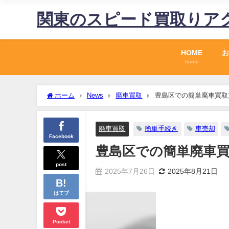
関東のスピード買取りア
HOME
お
home
ホーム
News
廃車買取
豊島区での簡単廃車買取方
廃車買取
簡単手続き
車売却
Facebook
豊島区での簡単廃車買
post
2025年7月26日
2025年8月21日
はてブ
Pocket