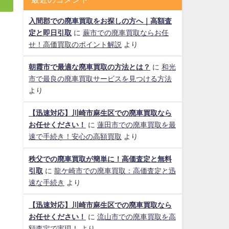
入間郡での廃車買取をお探しの方へ｜高額査
定と即日引取
に
蕨市での廃車買取ならお任
せ！高価買取のポイント解説
より
朝霞市で最適な廃車買取の方法とは？
に
和光
市で最良の廃車買取サービスを見つける方法
より
【迅速対応】川崎市麻生区での廃車買取なら
お任せください！
に
蓮田市での廃車買取を最
速で手続き！安心の高額買取
より
秩父での廃車買取が簡単に！高価査定と無料
引取
に
龍ケ崎市での廃車買取：高価査定と迅
速な手続き
より
【迅速対応】川崎市麻生区での廃車買取なら
お任せください！
に
流山市での廃車買取を高
額査定で実現！
より