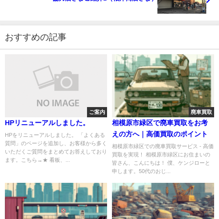
おすすめの記事
ご案内
廃車買取
HPリニューアルしました。
相模原市緑区で廃車買取をお考
えの方へ｜高価買取のポイント
HPをリニューアルしました。 「よくある
質問」のページを追加し、お客様から多く
相模原市緑区での廃車買取サービス - 高価
いただくご質問をまとめてお答えしており
買取を実現！ 相模原市緑区にお住まいの
ます。こちら→★ 看板、...
皆さん、こんにちは！ 僕、ケンジローと
申します。50代のおじ...