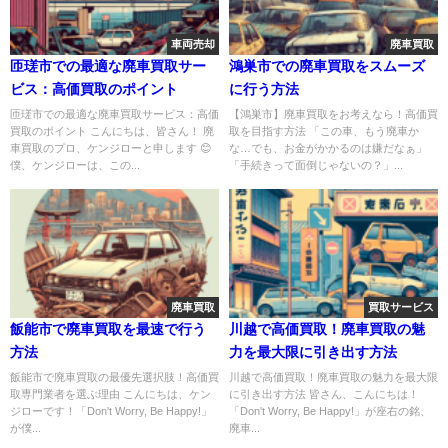
車両売却
廃車買取
匝瑳市での最適な廃車買取サー
鴻巣市での廃車買取をスムーズ
ビス：高価買取のポイント
に行う方法
匝瑳市での最適な廃車買取サービス：高価
【鴻巣市】廃車買取をお考えなら！高価買
買取のポイント こんにちは、皆さん！ 廃
取を目指す方法 「この車、もう廃車か
車買取のプロ、ケンジローと申します 😊
な…でも、お金がかかるのは嫌だなぁ」
僕、ケンジローは、この...
「手続きって面倒じゃないの？」...
廃車買取
買取サービス
飯能市で廃車買取を最速で行う
川越で高価買取！廃車買取の魅
方法
力を最大限に引き出す方法
飯能市で廃車買取の最優先選択肢！高価買
川越で高価買取！廃車買取の魅力を最大限
取専門業者を選ぶ理由 こんにちは、ケン
に引き出す方法 皆さん、こんにちは！
ジローです！「Don't Worry, Be Happy!」
「Don't Worry, Be Happy!」が座右の銘、
が僕...
廃車...