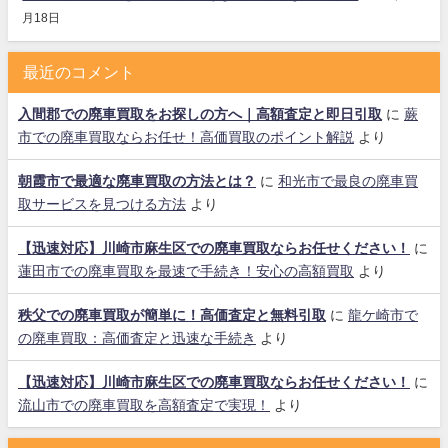
月18日
最近のコメント
入間郡での廃車買取をお探しの方へ｜高額査定と即日引取
に
蕨
市での廃車買取ならお任せ！高価買取のポイント解説
より
朝霞市で最適な廃車買取の方法とは？
に
和光市で最良の廃車買
取サービスを見つける方法
より
【迅速対応】川崎市麻生区での廃車買取ならお任せください！
に
蓮田市での廃車買取を最速で手続き！安心の高額買取
より
秩父での廃車買取が簡単に！高価査定と無料引取
に
龍ケ崎市で
の廃車買取：高価査定と迅速な手続き
より
【迅速対応】川崎市麻生区での廃車買取ならお任せください！
に
流山市での廃車買取を高額査定で実現！
より