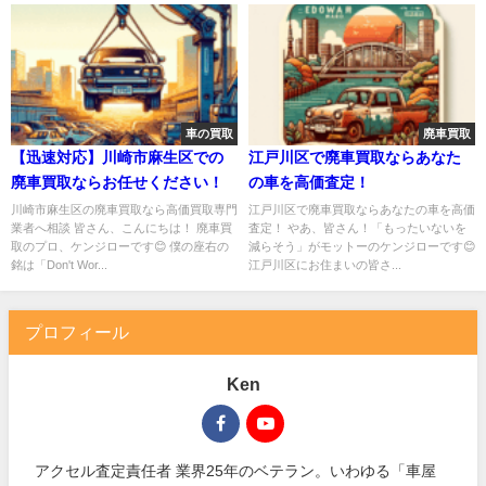
車の買取
廃車買取
【迅速対応】川崎市麻生区での
江戸川区で廃車買取ならあなた
廃車買取ならお任せください！
の車を高価査定！
川崎市麻生区の廃車買取なら高価買取専門
江戸川区で廃車買取ならあなたの車を高価
業者へ相談 皆さん、こんにちは！ 廃車買
査定！ やあ、皆さん！「もったいないを
取のプロ、ケンジローです😊 僕の座右の
減らそう」がモットーのケンジローです😊
銘は「Don't Wor...
江戸川区にお住まいの皆さ...
プロフィール
Ken
アクセル査定責任者 業界25年のベテラン。いわゆる「車屋