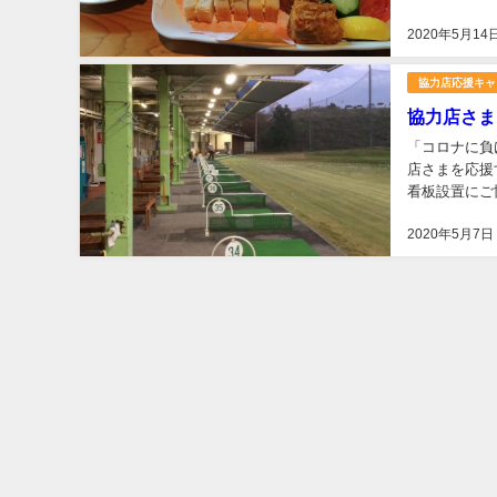
フの間でも大
2020年5月14
協力店応援キャ
協力店さま
「コロナに負
店さまを応援
看板設置にご
適な練習場に
2020年5月7日