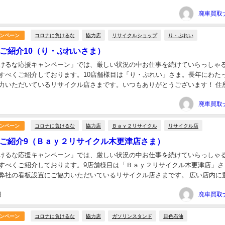
ます＊ 住所：神奈川県相模原市中央区南橋本3丁目...
コロナに負けるな
協力店
リサイクルショップ
り・ぷれい
ンペーン
ご紹介10（り・ぷれいさま）
けるな応援キャンペーン」では、厳しい状況の中お仕事を続けていらっしゃ
すべくご紹介しております。10店舗様目は「り・ぷれい」さま。長年にわた
力いただいているリサイクル店さまです。いつもありがとうございます！ 住
新田５７６−１２３電話：047-369-19...
コロナに負けるな
協力店
Ｂａｙ２リサイクル
リサイクル店
ンペーン
ご紹介9（Ｂａｙ２リサイクル木更津店さま）
けるな応援キャンペーン」では、厳しい状況の中お仕事を続けていらっしゃ
すべくご紹介しております。9店舗様目は「Ｂａｙ２リサイクル木更津店」さ
弊社の看板設置にご協力いただいているリサイクル店さまです。 広い店内に
張買取もやってらっしゃるので、なかなか外出が難し...
日
コロナに負けるな
協力店
ガソリンスタンド
日色石油
ンペーン