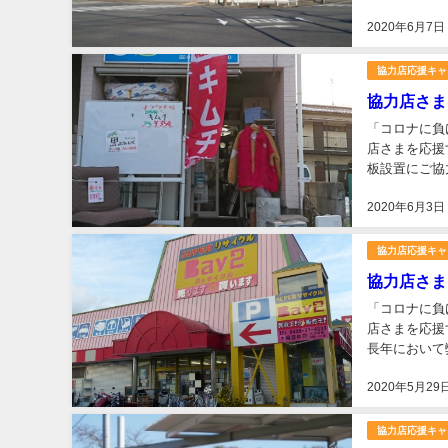
がとうござい
2020年6月7日
協力店応援キャ
協力店さま
「コロナに負
店さまを応援
板設置にご協
千葉県松戸市松戸
2020年6月3日
協力店応援キャ
協力店さま
「コロナに負
店さまを応援
長年において
な品揃え。出
2020年5月29
協力店応援キャ