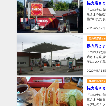
協力店さま
「コロナに負
店さまを応援
協力いただき
店にご確認い
2020年5月22
協力店応援キャ
協力店さま
「コロナに負
店さまを応援
年において看
286-7 TEL：
2020年5月18
協力店応援キャ
協力店さま
「コロナに負
店さまを応援
も弊社のチラ