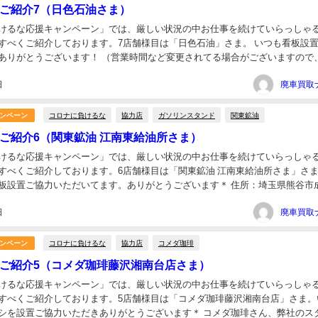
ご紹介7（日色石油さま）
けるな応援キャンペーン」では、厳しい状況の中お仕事を続けていらっしゃ
すべくご紹介しております。7店舗様目は「日色石油」さま。 いつも看板設
ありがとうございます！ （営業時間など変更されてる場合がございますので
ただいてからご利用くださいますようお願いいたしま...
日
コロナに負けるな
協力店
ガソリンスタンド
関東鉱油
ンペーン
ご紹介6（関東鉱油 江南東給油所さま）
けるな応援キャンペーン」では、厳しい状況の中お仕事を続けていらっしゃ
すべくご紹介しております。6店舗様目は「関東鉱油 江南東給油所さま」さま
板設置ご協力いただいてます。ありがとうございます＊ 住所：埼玉県熊谷市
048-536-2023 営業時間...
日
コロナに負けるな
協力店
コメダ珈琲
ンペーン
ご紹介5（コメダ珈琲藤沢湘南台店さま）
けるな応援キャンペーン」では、厳しい状況の中お仕事を続けていらっしゃ
すべくご紹介しております。5店舗様目は「コメダ珈琲藤沢湘南台店」さま。
シを設置ご協力いただきありがとうございます＊ コメダ珈琲さん、弊社のス