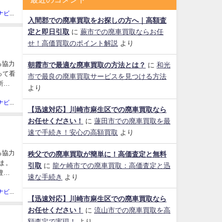
廃車買取ナビ編集部
入間郡での廃車買取をお探しの方へ｜高額査
定と即日引取
に
蕨市での廃車買取ならお任
せ！高価買取のポイント解説
より
る協力
朝霞市で最適な廃車買取の方法とは？
に
和光
って看
市で最良の廃車買取サービスを見つける方法
所：
より
廃車買取ナビ編集部
【迅速対応】川崎市麻生区での廃車買取なら
お任せください！
に
蓮田市での廃車買取を最
速で手続き！安心の高額買取
より
る協力
秩父での廃車買取が簡単に！高価査定と無料
ま。
引取
に
龍ケ崎市での廃車買取：高価査定と迅
豊富
速な手続き
より
廃車買取ナビ編集部
【迅速対応】川崎市麻生区での廃車買取なら
お任せください！
に
流山市での廃車買取を高
額査定で実現！
より