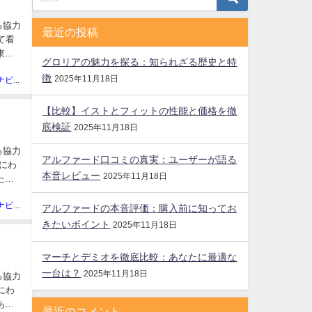
る協力
最近の投稿
て看
東京
グロリアの魅力を探る：知られざる歴史と特
徴
2025年11月18日
廃車買取ナビ編集部
【比較】イストとフィットの性能と価格を徹
底検証
2025年11月18日
る協力
アルファード口コミの真実：ユーザーが語る
にわ
本音レビュー
2025年11月18日
ただ
廃車買取ナビ編集部
アルファードの本音評価：購入前に知ってお
きたいポイント
2025年11月18日
マーチとデミオを徹底比較：あなたに最適な
一台は？
2025年11月18日
る協力
にわ
あり
最近のコメント