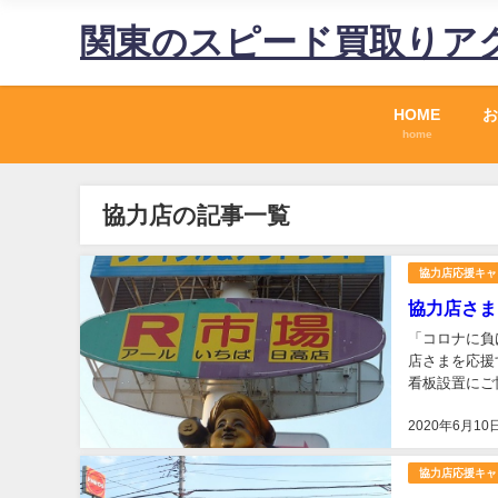
関東のスピード買取りア
HOME
お
home
協力店の記事一覧
協力店応援キャ
協力店さま
「コロナに負
店さまを応援
看板設置にご
な品揃えのリ
2020年6月10
協力店応援キャ