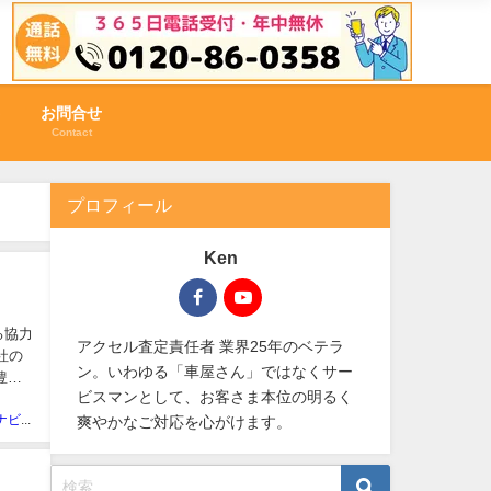
お問合せ
Contact
プロフィール
Ken
る協力
アクセル査定責任者 業界25年のベテラ
社の
ン。いわゆる「車屋さん」ではなくサー
豊富
ビスマンとして、お客さま本位の明るく
廃車買取ナビ編集部
爽やかなご対応を心がけます。