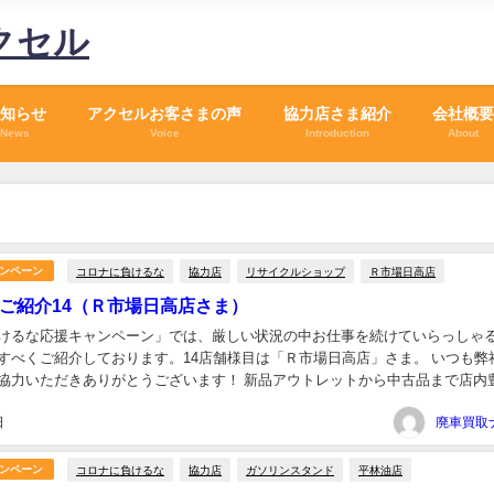
クセル
知らせ
アクセルお客さまの声
協力店さま紹介
会社概要
News
Voice
Introduction
About
コロナに負けるな
協力店
リサイクルショップ
Ｒ市場日高店
ンペーン
ご紹介14（Ｒ市場日高店さま）
けるな応援キャンペーン」では、厳しい状況の中お仕事を続けていらっしゃ
すべくご紹介しております。14店舗様目は「Ｒ市場日高店」さま。 いつも弊
協力いただきありがとうございます！ 新品アウトレットから中古品まで店内
サイクルショップさまです。出張買取もあるので、外...
日
コロナに負けるな
協力店
ガソリンスタンド
平林油店
ンペーン