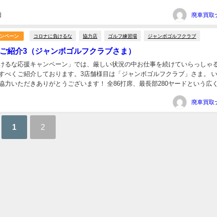
人気です。 優しい味のミルクコーヒー、ふわふわのサ...
日
コロナに負けるな
協力店
ゴルフ練習場
ジャンボゴルフクラブ
ンペーン
ご紹介3（ジャンボゴルフクラブさま）
けるな応援キャンペーン」では、厳しい状況の中お仕事を続けていらっしゃ
すべくご紹介しております。3店舗様目は「ジャンボゴルフクラブ」さま。 
協力いただきありがとうございます！ 全86打席、最長部280ヤードという広
ゆっくりくつろげる喫茶ルーム。運動不足にな...
1
2