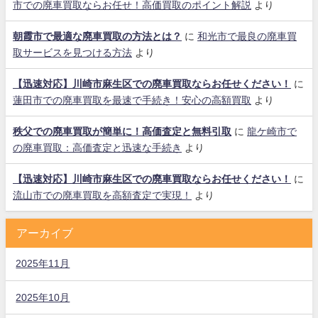
市での廃車買取ならお任せ！高価買取のポイント解説
より
朝霞市で最適な廃車買取の方法とは？
に
和光市で最良の廃車買
取サービスを見つける方法
より
【迅速対応】川崎市麻生区での廃車買取ならお任せください！
に
蓮田市での廃車買取を最速で手続き！安心の高額買取
より
秩父での廃車買取が簡単に！高価査定と無料引取
に
龍ケ崎市で
の廃車買取：高価査定と迅速な手続き
より
【迅速対応】川崎市麻生区での廃車買取ならお任せください！
に
流山市での廃車買取を高額査定で実現！
より
アーカイブ
2025年11月
2025年10月