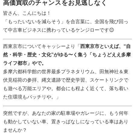
高価買取のチャンスをお見逃しなく
皆さん、こんにちは！
「もったいないを減らそう」を合言葉に、全国を飛び回っ
て中古車ビジネスに携わっているケンジローです😊
西東京市についてキャッシーより「
西東京市といえば、“自
然・科学・歴史・文化”がゆる〜く集う「ちょうどええ多摩
ライフ都市」やで。
多摩六都科学館の世界最多プラネタリウム、田無神社＆東
伏見稲荷の参拝、縄文遺跡で歴史学習、スケートリンクで
も遊べる万能エリアや。都会にも程よく近くて、落ち着い
た住環境もバッチリや。」
突然ですが、あなたの家の駐車場やガレージに、もう何年
も動かしていない車、置きっぱなしになっている車はあり
ませんか？