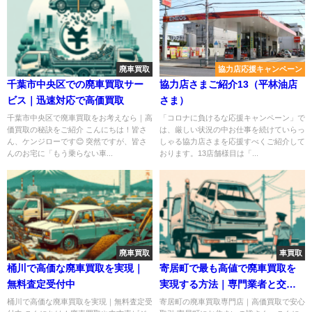
廃車買取
協力店応援キャンペーン
千葉市中央区での廃車買取サー
協力店さまご紹介13（平林油店
ビス｜迅速対応で高価買取
さま）
千葉市中央区で廃車買取をお考えなら｜高
「コロナに負けるな応援キャンペーン」で
価買取の秘訣をご紹介 こんにちは！皆さ
は、厳しい状況の中お仕事を続けていらっ
ん、ケンジローです😊 突然ですが、皆さ
しゃる協力店さまを応援すべくご紹介して
んのお宅に「もう乗らない車...
おります。13店舗様目は「...
廃車買取
車買取
桶川で高価な廃車買取を実現｜
寄居町で最も高値で廃車買取を
無料査定受付中
実現する方法｜専門業者と交渉
のコツ
桶川で高価な廃車買取を実現｜無料査定受
寄居町の廃車買取専門店｜高価買取で安心