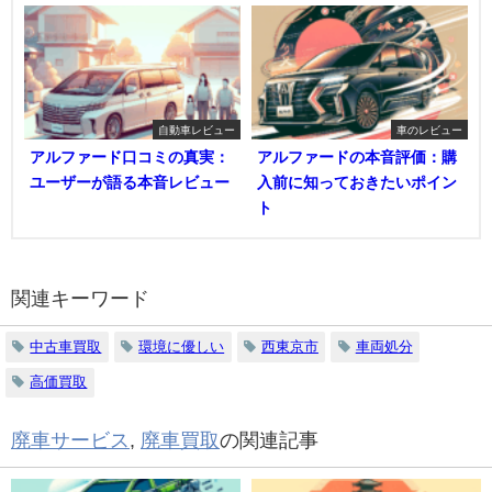
自動車レビュー
車のレビュー
アルファード口コミの真実：
アルファードの本音評価：購
ユーザーが語る本音レビュー
入前に知っておきたいポイン
ト
関連キーワード
中古車買取
環境に優しい
西東京市
車両処分
高価買取
廃車サービス
,
廃車買取
の関連記事