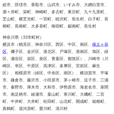
総市、匝瑳市、香取市、山武市、いすみ市、大網白里市、
酒々井町、栄町、神崎町、多古町、東庄町、九十九里町、
芝山町、横芝光町、一宮町、睦沢町、長生村、白子町、長
柄町、長南町、大多喜町、御宿町、鋸南町、長生村
神奈川県（33市町村）
横浜市（鶴見区、神奈川区、西区、中区、南区、
保土ヶ谷
区
、磯子区、金沢区、港北区、戸塚区、港南区、旭区、緑
区、瀬谷区、栄区、泉区、青葉区、都筑区）、川崎市（川
崎区、幸区、中原区、高津区、多摩区、宮前区、麻生
区）、相模原市（緑区、中央区、南区）、横須賀市、平塚
市、鎌倉市、藤沢市、小田原市、茅ヶ崎市、逗子市、三浦
市、秦野市、厚木市、大和市、伊勢原市、海老名市、座間
市、南足柄市、綾瀬市、葉山町、寒川町、大磯町、二宮
町、中井町、大井町、松田町、山北町、開成町、箱根町、
真鶴町、湯河原町、愛川町、清川村