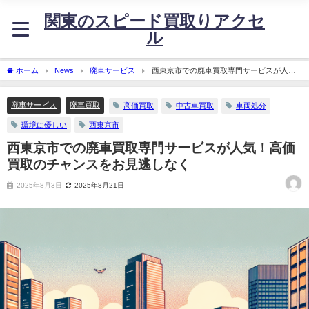
関東のスピード買取りアクセ
ル
ホーム
News
廃車サービス
西東京市での廃車買取専門サービスが人
気！高価買取のチャンスをお見逃しなく
廃車サービス
廃車買取
高価買取
中古車買取
車両処分
環境に優しい
西東京市
西東京市での廃車買取専門サービスが人気！高価
買取のチャンスをお見逃しなく
2025年8月3日
2025年8月21日