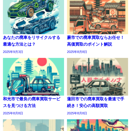
あなたの廃車をリサイクルする
蕨市での廃車買取ならお任せ！
最適な方法とは？
高価買取のポイント解説
2025年9月3日
2025年8月8日
和光市で最良の廃車買取サービ
蓮田市での廃車買取を最速で手
スを見つける方法
続き！安心の高額買取
2025年8月8日
2025年8月8日