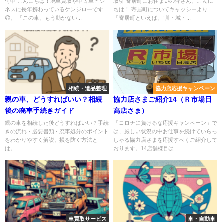
付中 こんにちは！廃車買取や中古車ビジ
取引 寄居町にお住まいの皆さん、こんに
ネスに長年携わっているケンジローです
ちは！ 寄居町についてキャッシーより
😊。 「この車、もう動かない...
「寄居町といえば、“川・城・...
相続・遺品整理
協力店応援キャンペーン
親の車、どうすればいい？相続
協力店さまご紹介14（Ｒ市場日
後の廃車手続きガイド
高店さま）
親の車を相続した後どうすればいい？手続
「コロナに負けるな応援キャンペーン」で
きの流れ・必要書類・廃車処分のポイント
は、厳しい状況の中お仕事を続けていらっ
をわかりやすく解説。損を防ぐ方法と
しゃる協力店さまを応援すべくご紹介して
は。...
おります。14店舗様目は「...
車買取サービス
車・自動車