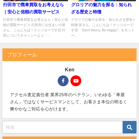
行田市で廃車買取をお考えなら
グロリアの魅力を探る：知られ
｜安心と信頼の買取サービス
ざる歴史と特徴
行田市で廃車買取をお考えなら｜安心と信
グロリアの魅力を探る：知られざる歴史と
頼の買取サービス 行田市にお住まいの皆
特徴 皆さん、こんにちは！ケンジローで
さん、こんにちは！ケンジローです😊 行
す😊 「Don't Worry, Be Happy!」をモット
田についてキャッシーより「...
ー...
プロフィール
Ken
アクセル査定責任者 業界25年のベテラン。いわゆる「車屋
さん」ではなくサービスマンとして、お客さま本位の明るく
爽やかなご対応を心がけます。