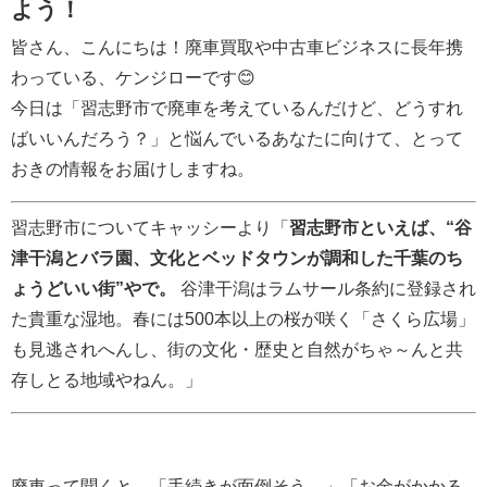
よう！
皆さん、こんにちは！廃車買取や中古車ビジネスに長年携
わっている、ケンジローです😊
今日は「習志野市で廃車を考えているんだけど、どうすれ
ばいいんだろう？」と悩んでいるあなたに向けて、とって
おきの情報をお届けしますね。
習志野市についてキャッシーより「
習志野市といえば、“谷
津干潟とバラ園、文化とベッドタウンが調和した千葉のち
ょうどいい街”やで。
谷津干潟はラムサール条約に登録され
た貴重な湿地。春には500本以上の桜が咲く「さくら広場」
も見逃されへんし、街の文化・歴史と自然がちゃ～んと共
存しとる地域やねん。」
廃車って聞くと、「手続きが面倒そう…」「お金がかかる