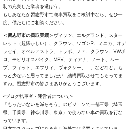
制の充実した業者を選ぼう。
もしあなたが習志野市で廃車買取をご検討中なら、ぜひ一
度、僕たちにご相談ください。
＜習志野市の買取実績＞
ヴィッツ、エルグランド、スター
レット（超懐かしい）、クラウン、ワゴンR、ミニカ、オデ
ッセイ、オペルアストラ、トッポ、ノア、クラウン、VWポ
ロ、モビリオスパイク、MPV、ティアナ、ノート、ムー
ブ、フィット、エブリィ、ヴォクシー、、、などなど。も
っと少ないと思ってましたが、結構買取させてもらってま
すね。習志野市の皆さまありがとうございます。
<ブログ執筆者・運営者について>
「もったいないを減らそう」のビジョンで一都三県（埼玉
県、千葉県、神奈川県、東京）で使わない車の買取を行な
っています。
日本でスクラップになる車も海外では必要とされていま