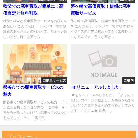
秩父での廃車買取が簡単に！高
茅ヶ崎で高価買取！信頼の廃車
価査定と無料引取
買取サービス
秩父で確かな廃車買取サービスをお探しの
茅ヶ崎で高価買取！信頼の廃車買取サービ
あなたへ こんにちは！ ケンジローです😊
ス こんにちは、ケンジローです😊 中古車
愛着のあった車との別れって、ちょっと寂
ビジネスの世界に携わってもう30年以上
しいけど、時には避けら...
になるんです。色々な車と...
自動車サービス
ご案内
熊谷市での廃車買取サービスの
HPリニューアルしました。
魅力
HPをリニューアルしました。 「よくある
質問」のページを追加し、お客様から多く
熊谷市での廃車買取サービスの魅力｜プロ
いただくご質問をまとめてお答えしており
が教える損しない選び方😊 「この車、そ
ます。こちら→★ 看板、...
ろそろ手放したいけど、廃車ってお金かか
るんでしょ…？」 「熊谷市...
プロフィール