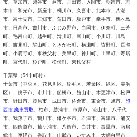
市、草加市、越谷市、蕨市、戸田市、入間市、朝霞市、志
木市、和光市、新座市、桶川市、久喜市、北本市、八潮
市、富士見市、三郷市、蓮田市、坂戸市、幸手市、鶴ヶ島
市、日高市、吉川市、ふじみ野市、白岡市、伊奈町、三芳
町、毛呂山町、越生町、滑川町、嵐山町、小川町、川島
町、吉見町、鳩山町、ときがわ町、横瀬町、皆野町、長瀞
町、小鹿野町、東秩父村、美里町、神川町、上里町、寄居
町、宮代町、杉戸町、松伏町、東秩父村
千葉県（54市町村）
千葉市（中央区、花見川区、稲毛区、若葉区、緑区、美浜
区）、銚子市、市川市、船橋市、館山市、木更津市、松戸
市、野田市、茂原市、成田市、佐倉市、東金市、旭市、
印
西市 廃車買取
、柏市、勝浦市、市原市、流山市、八千代
市、我孫子市、鴨川市、鎌ケ谷市、君津市、富津市、浦安
市、四街道市、袖ケ浦市、八街市、白井市、富里市、南房
総市、匝瑳市、香取市、山武市、いすみ市、大網白里市、