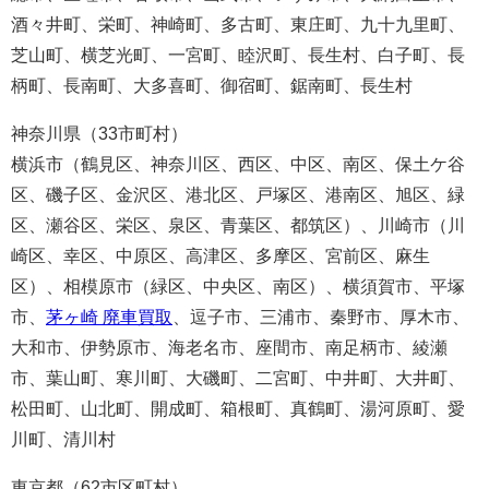
酒々井町、栄町、神崎町、多古町、東庄町、九十九里町、
芝山町、横芝光町、一宮町、睦沢町、長生村、白子町、長
柄町、長南町、大多喜町、御宿町、鋸南町、長生村
神奈川県（33市町村）
横浜市（鶴見区、神奈川区、西区、中区、南区、保土ケ谷
区、磯子区、金沢区、港北区、戸塚区、港南区、旭区、緑
区、瀬谷区、栄区、泉区、青葉区、都筑区）、川崎市（川
崎区、幸区、中原区、高津区、多摩区、宮前区、麻生
区）、相模原市（緑区、中央区、南区）、横須賀市、平塚
市、
茅ヶ崎 廃車買取
、逗子市、三浦市、秦野市、厚木市、
大和市、伊勢原市、海老名市、座間市、南足柄市、綾瀬
市、葉山町、寒川町、大磯町、二宮町、中井町、大井町、
松田町、山北町、開成町、箱根町、真鶴町、湯河原町、愛
川町、清川村
東京都（62市区町村）