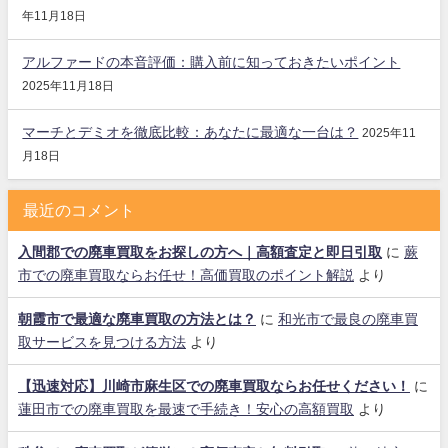
年11月18日
アルファードの本音評価：購入前に知っておきたいポイント
2025年11月18日
マーチとデミオを徹底比較：あなたに最適な一台は？
2025年11
月18日
最近のコメント
入間郡での廃車買取をお探しの方へ｜高額査定と即日引取
に
蕨
市での廃車買取ならお任せ！高価買取のポイント解説
より
朝霞市で最適な廃車買取の方法とは？
に
和光市で最良の廃車買
取サービスを見つける方法
より
【迅速対応】川崎市麻生区での廃車買取ならお任せください！
に
蓮田市での廃車買取を最速で手続き！安心の高額買取
より