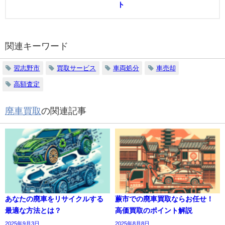
ト
関連キーワード
習志野市
買取サービス
車両処分
車売却
高額査定
廃車買取
の関連記事
あなたの廃車をリサイクルする
蕨市での廃車買取ならお任せ！
最適な方法とは？
高価買取のポイント解説
2025年9月3日
2025年8月8日