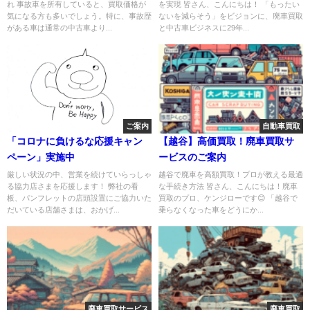
れ 事故車を所有していると、買取価格が
を実現 皆さん、こんにちは！ 「もったい
気になる方も多いでしょう。特に、事故歴
ないを減らそう」をビジョンに、廃車買取
がある車は通常の中古車より...
と中古車ビジネスに29年...
ご案内
自動車買取
「コロナに負けるな応援キャン
【越谷】高価買取！廃車買取サ
ペーン」実施中
ービスのご案内
厳しい状況の中、営業を続けていらっしゃ
越谷で廃車を高額買取！プロが教える最適
る協力店さまを応援します！ 弊社の看
な手続き方法 皆さん、こんにちは！廃車
板、パンフレットの店頭設置にご協力いた
買取のプロ、ケンジローです😊 「越谷で
だいている店舗さまは、おかげ...
乗らなくなった車をどうにか...
廃車買取サービス
廃車買取