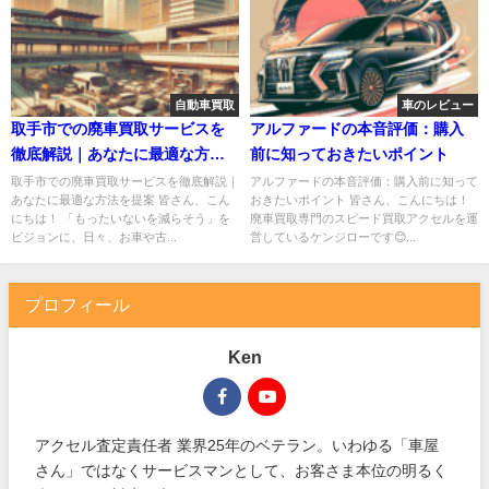
自動車買取
車のレビュー
取手市での廃車買取サービスを
アルファードの本音評価：購入
徹底解説｜あなたに最適な方法
前に知っておきたいポイント
を提案
取手市での廃車買取サービスを徹底解説｜
アルファードの本音評価：購入前に知って
あなたに最適な方法を提案 皆さん、こん
おきたいポイント 皆さん、こんにちは！
にちは！ 「もったいないを減らそう」を
廃車買取専門のスピード買取アクセルを運
ビジョンに、日々、お車や古...
営しているケンジローです😊...
プロフィール
Ken
アクセル査定責任者 業界25年のベテラン。いわゆる「車屋
さん」ではなくサービスマンとして、お客さま本位の明るく