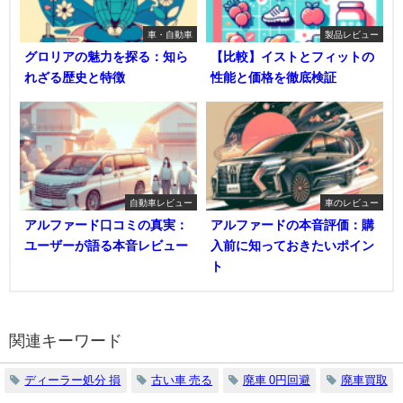
車・自動車
製品レビュー
グロリアの魅力を探る：知ら
【比較】イストとフィットの
れざる歴史と特徴
性能と価格を徹底検証
自動車レビュー
車のレビュー
アルファード口コミの真実：
アルファードの本音評価：購
ユーザーが語る本音レビュー
入前に知っておきたいポイン
ト
関連キーワード
ディーラー処分 損
古い車 売る
廃車 0円回避
廃車買取