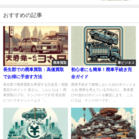
おすすめの記事
廃車買取
車ビジネス
長生郡での廃車買取：高価買取
初心者にも簡単！廃車手続き完
でお得に手放す方法
全ガイド
長生郡で廃車買取を希望する方必見！高額
廃車手続きで後悔しないためのポイントま
査定のポイント 皆さん、こんにちは！ 廃
とめ 廃車を考えている方向けに、業者選
車買取のプロ、ケンジローです😊 長生郡
びや流れのポイントを解説します。 こん
についてキャッシーより「...
にちは、ケンジローです。 ...