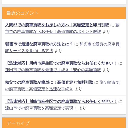
最近のコメント
入間郡での廃車買取をお探しの方へ｜高額査定と即日引取
に
蕨
市での廃車買取ならお任せ！高価買取のポイント解説
より
朝霞市で最適な廃車買取の方法とは？
に
和光市で最良の廃車買
取サービスを見つける方法
より
【迅速対応】川崎市麻生区での廃車買取ならお任せください！
に
蓮田市での廃車買取を最速で手続き！安心の高額買取
より
秩父での廃車買取が簡単に！高価査定と無料引取
に
龍ケ崎市で
の廃車買取：高価査定と迅速な手続き
より
【迅速対応】川崎市麻生区での廃車買取ならお任せください！
に
流山市での廃車買取を高額査定で実現！
より
アーカイブ