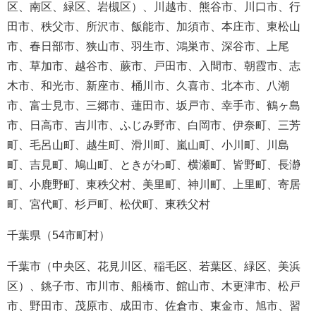
区、南区、緑区、岩槻区）、川越市、熊谷市、川口市、行
田市、秩父市、所沢市、飯能市、加須市、本庄市、東松山
市、春日部市、狭山市、羽生市、鴻巣市、深谷市、上尾
市、草加市、越谷市、蕨市、戸田市、入間市、朝霞市、志
木市、和光市、新座市、桶川市、久喜市、北本市、八潮
市、富士見市、三郷市、蓮田市、坂戸市、幸手市、鶴ヶ島
市、日高市、吉川市、ふじみ野市、白岡市、伊奈町、三芳
町、毛呂山町、越生町、滑川町、嵐山町、小川町、川島
町、吉見町、鳩山町、ときがわ町、横瀬町、皆野町、長瀞
町、小鹿野町、東秩父村、美里町、神川町、上里町、寄居
町、宮代町、杉戸町、松伏町、東秩父村
千葉県（54市町村）
千葉市（中央区、花見川区、稲毛区、若葉区、緑区、美浜
区）、銚子市、市川市、船橋市、館山市、木更津市、松戸
市、野田市、茂原市、成田市、佐倉市、東金市、旭市、習