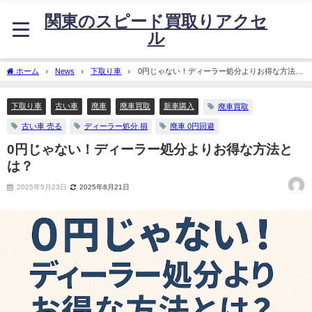
関東のスピード買取りアクセ
ル
ホーム
News
下取り車
0円じゃない！ディーラー処分よりお得な方法と
は？
下取り車
古い車
廃車
廃車買取
新車購入
廃車買取
古い車 売る
ディーラー処分 損
廃車 0円回避
0円じゃない！ディーラー処分よりお得な方法と
は？
2025年5月23日
2025年8月21日