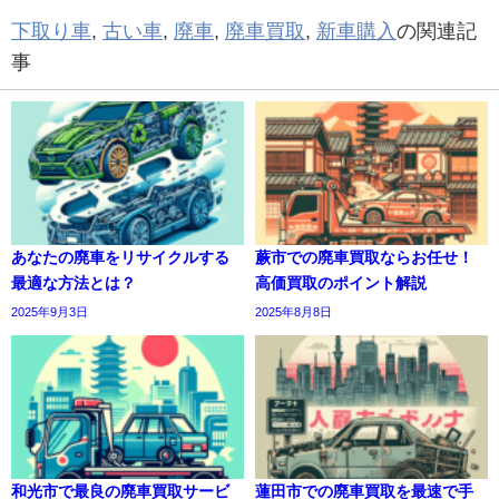
下取り車
,
古い車
,
廃車
,
廃車買取
,
新車購入
の関連記
事
あなたの廃車をリサイクルする
蕨市での廃車買取ならお任せ！
最適な方法とは？
高価買取のポイント解説
2025年9月3日
2025年8月8日
和光市で最良の廃車買取サービ
蓮田市での廃車買取を最速で手