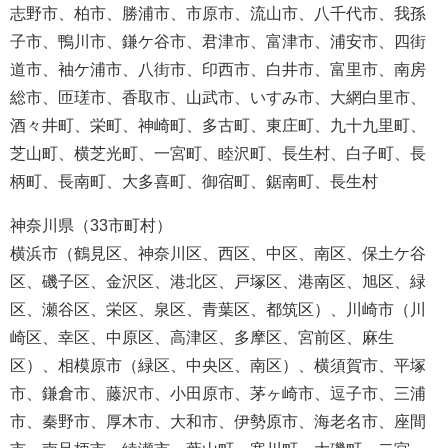
志野市、柏市、勝浦市、市原市、流山市、八千代市、我孫
子市、鴨川市、鎌ケ谷市、君津市、富津市、浦安市、四街
道市、袖ケ浦市、八街市、印西市、白井市、富里市、南房
総市、匝瑳市、香取市、山武市、いすみ市、大網白里市、
酒々井町、栄町、神崎町、多古町、東庄町、九十九里町、
芝山町、横芝光町、一宮町、睦沢町、長生村、白子町、長
柄町、長南町、大多喜町、御宿町、鋸南町、長生村
神奈川県（33市町村）
横浜市（鶴見区、神奈川区、西区、中区、南区、保土ケ谷
区、磯子区、金沢区、港北区、戸塚区、港南区、旭区、緑
区、瀬谷区、栄区、泉区、青葉区、都筑区）、川崎市（川
崎区、幸区、中原区、高津区、多摩区、宮前区、麻生
区）、相模原市（緑区、中央区、南区）、横須賀市、平塚
市、鎌倉市、藤沢市、小田原市、茅ヶ崎市、逗子市、三浦
市、秦野市、厚木市、大和市、伊勢原市、海老名市、座間