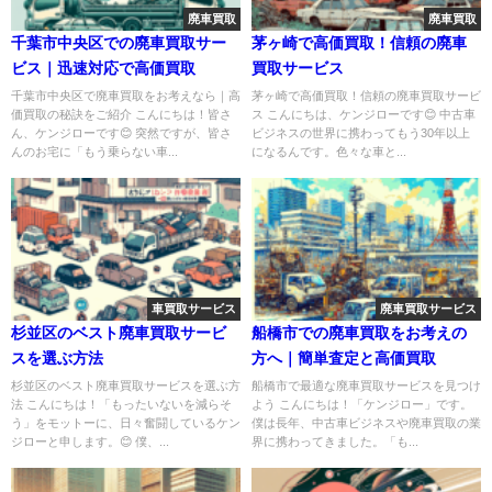
廃車買取
廃車買取
千葉市中央区での廃車買取サー
茅ヶ崎で高価買取！信頼の廃車
ビス｜迅速対応で高価買取
買取サービス
千葉市中央区で廃車買取をお考えなら｜高
茅ヶ崎で高価買取！信頼の廃車買取サービ
価買取の秘訣をご紹介 こんにちは！皆さ
ス こんにちは、ケンジローです😊 中古車
ん、ケンジローです😊 突然ですが、皆さ
ビジネスの世界に携わってもう30年以上
んのお宅に「もう乗らない車...
になるんです。色々な車と...
車買取サービス
廃車買取サービス
杉並区のベスト廃車買取サービ
船橋市での廃車買取をお考えの
スを選ぶ方法
方へ｜簡単査定と高価買取
杉並区のベスト廃車買取サービスを選ぶ方
船橋市で最適な廃車買取サービスを見つけ
法 こんにちは！「もったいないを減らそ
よう こんにちは！「ケンジロー」です。
う」をモットーに、日々奮闘しているケン
僕は長年、中古車ビジネスや廃車買取の業
ジローと申します。😊 僕、...
界に携わってきました。「も...