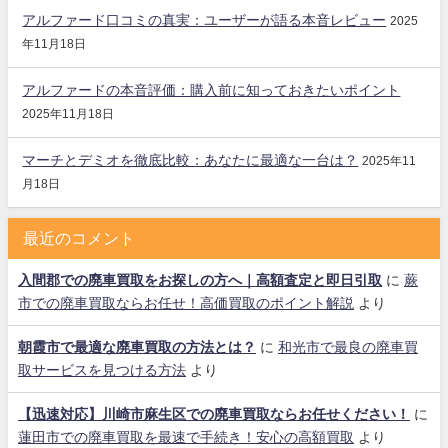
アルファード口コミの真実：ユーザーが語る本音レビュー
2025
年11月18日
アルファードの本音評価：購入前に知っておきたいポイント
2025年11月18日
マーチとデミオを徹底比較：あなたに最適な一台は？
2025年11
月18日
最近のコメント
入間郡での廃車買取をお探しの方へ｜高額査定と即日引取
に
蕨
市での廃車買取ならお任せ！高価買取のポイント解説
より
朝霞市で最適な廃車買取の方法とは？
に
和光市で最良の廃車買
取サービスを見つける方法
より
【迅速対応】川崎市麻生区での廃車買取ならお任せください！
に
蓮田市での廃車買取を最速で手続き！安心の高額買取
より