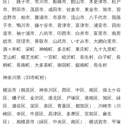
区）、銚子市、市川市、船橋市、館山市、木更津市、松戸
市、野田市、茂原市、成田市、佐倉市、東金市、旭市、習
志野市、柏市、勝浦市、市原市、流山市、八千代市、我孫
子市、鴨川市、鎌ケ谷市、君津市、富津市、浦安市、四街
道市、袖ケ浦市、八街市、印西市、白井市、富里市、南房
総市、匝瑳市、香取市、山武市、いすみ市、大網白里市、
酒々井町、栄町、神崎町、多古町、東庄町、九十九里町、
芝山町、横芝光町、一宮町、睦沢町、長生村、白子町、長
柄町、長南町、大多喜町、御宿町、鋸南町、長生村
神奈川県（33市町村）
横浜市（鶴見区、神奈川区、西区、中区、南区、保土ケ谷
区、磯子区、金沢区、港北区、戸塚区、港南区、旭区、緑
区、瀬谷区、栄区、泉区、青葉区、都筑区）、川崎市（川
崎区、幸区、中原区、高津区、多摩区、宮前区、麻生
区）、相模原市（緑区、中央区、南区）、横須賀市、平塚