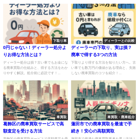
下取り車
ディーラーとの比較
0円じゃない！ディーラー処分よ
ディーラーの下取り、実は損？
りお得な方法とは？
廃車で得する3つの方法
ディーラー処分は損？古い車でもお金にな
下取りより得する方法を知りたい方へ。古
る廃車買取の仕組みと、得する方法をわか
い車でも数万円の価値がある理由と、失敗
りやすく解説。処分前に必読です！...
しない廃車買取のコツを紹介！...
車買取
車買取・廃車処分
葛飾区の廃車買取サービスで高
蓮田市での廃車買取を最速で手
額査定を受ける方法
続き！安心の高額買取
葛飾区の廃車買取サービスで高額査定を受
蓮田市で最適な廃車買取業者を選ぶ方法｜