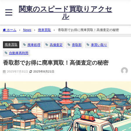
関東のスピード買取りアクセ
ル
ホーム
News
廃車買取
香取郡でお得に廃車買取！高価査定の秘密
廃車買取
廃車処理
高価査定
香取郡
車買い取り
自動車再利用
香取郡でお得に廃車買取！高価査定の秘密
2025年7月31日
2025年8月21日