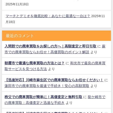
2025年11月18日
マーチとデミオを徹底比較：あなたに最適な一台は？
2025年11
月18日
最近のコメント
入間郡での廃車買取をお探しの方へ｜高額査定と即日引取
に
蕨
市での廃車買取ならお任せ！高価買取のポイント解説
より
朝霞市で最適な廃車買取の方法とは？
に
和光市で最良の廃車買
取サービスを見つける方法
より
【迅速対応】川崎市麻生区での廃車買取ならお任せください！
に
蓮田市での廃車買取を最速で手続き！安心の高額買取
より
秩父での廃車買取が簡単に！高価査定と無料引取
に
龍ケ崎市で
の廃車買取：高価査定と迅速な手続き
より