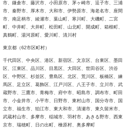
市、鎌倉市、藤沢市、小田原市、茅ヶ崎市、逗子市、三浦
市、秦野市、厚木市、大和市、伊勢原市、海老名市、座間
市、南足柄市、綾瀬市、葉山町、寒川町、大磯町、二宮
町、中井町、大井町、松田町、山北町、開成町、箱根町、
真鶴町、湯河原町、愛川町、清川村
東京都（62市区町村）
千代田区、中央区、港区、新宿区、文京区、台東区、墨田
区、江東区、品川区、目黒区、大田区、世田谷区、渋谷
区、中野区、杉並区、豊島区、北区、荒川区、板橋区、練
馬区、足立区、葛飾区、江戸川区、八王子市、立川市、武
蔵野市、三鷹市、青梅市、府中市、昭島市、調布市、町田
市、小金井市、小平市、日野市、東村山市、国分寺市、国
立市、福生市、狛江市、東大和市、清瀬市、東久留米市、
武蔵村山市、多摩市、稲城市、羽村市、あきる野市、西東
京市、瑞穂町、日の出町、檜原村、奥多摩町