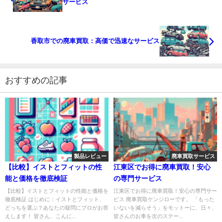
サービス
香取市での廃車買取：高価で迅速なサービス
おすすめの記事
製品レビュー
廃車買取サービス
【比較】イストとフィットの性
江東区でお得に廃車買取！安心
能と価格を徹底検証
の専門サービス
【比較】イストとフィットの性能と価格を
江東区でお得に廃車買取！安心の専門サー
徹底検証 はじめに：イストとフィット、
ビス 廃車買取ケンジローです。 「もった
どっちを選ぶ？あなたの疑問にプロがお答
いないを減らそう」をモットーに、日々、
えします！ 皆さん、こんに...
皆さんのお車を次のステー...