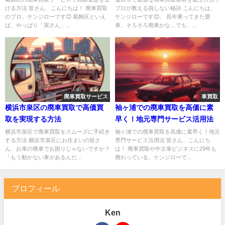
ける方法 皆さん、こんにちは！ 廃車買取
プロが教える損しない秘訣 こんにちは、
のプロ、ケンジローです😊 葛飾区といえ
ケンジローです😊。 長年乗ってきた愛
ば、やっぱり「寅さん」...
車、そろそろ廃車かな…でも、...
廃車買取サービス
車買取
横浜市泉区の廃車買取で高価買
袖ヶ浦での廃車買取を高価に素
取を実現する方法
早く！地元専門サービス活用法
横浜市泉区で廃車買取をスムーズに手続き
袖ヶ浦での廃車買取を高価に素早く！地元
する方法 横浜市泉区にお住まいの皆さ
専門サービス活用法 皆さん、こんにち
ん、お車の廃車でお困りじゃないですか？
は！ 廃車買取や中古車ビジネスに29年も
「もう動かない車があるんだ...
携わっている、ケンジローで...
プロフィール
Ken