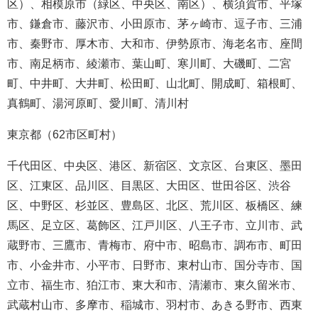
区）、相模原市（緑区、中央区、南区）、横須賀市、平塚
市、鎌倉市、藤沢市、小田原市、茅ヶ崎市、逗子市、三浦
市、秦野市、厚木市、大和市、伊勢原市、海老名市、座間
市、南足柄市、綾瀬市、葉山町、寒川町、大磯町、二宮
町、中井町、大井町、松田町、山北町、開成町、箱根町、
真鶴町、湯河原町、愛川町、清川村
東京都（62市区町村）
千代田区、中央区、港区、新宿区、文京区、台東区、墨田
区、江東区、品川区、目黒区、大田区、世田谷区、渋谷
区、中野区、杉並区、豊島区、北区、荒川区、板橋区、練
馬区、足立区、葛飾区、江戸川区、八王子市、立川市、武
蔵野市、三鷹市、青梅市、府中市、昭島市、調布市、町田
市、小金井市、小平市、日野市、東村山市、国分寺市、国
立市、福生市、狛江市、東大和市、清瀬市、東久留米市、
武蔵村山市、多摩市、稲城市、羽村市、あきる野市、西東