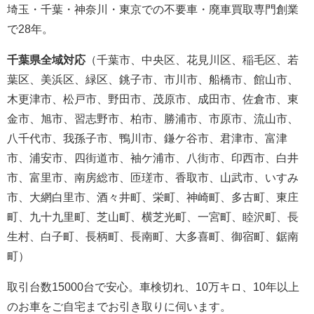
埼玉・千葉・神奈川・東京での不要車・廃車買取専門創業
で28年。
千葉県全域対応
（
千葉市、中央区、花見川区、稲毛区、若
葉区、美浜区、緑区、銚子市、市川市、船橋市、館山市、
木更津市、松戸市、野田市、茂原市、成田市、佐倉市、東
金市、旭市、習志野市、柏市、勝浦市、市原市、流山市、
八千代市、我孫子市、鴨川市、鎌ケ谷市、君津市、富津
市、浦安市、四街道市、袖ケ浦市、八街市、印西市、白井
市、富里市、南房総市、匝瑳市、香取市、山武市、いすみ
市、大網白里市、酒々井町、栄町、神崎町、多古町、東庄
町、九十九里町、芝山町、横芝光町、一宮町、睦沢町、長
生村、白子町、長柄町、長南町、大多喜町、御宿町、鋸南
町
）
取引台数15000台で安心。車検切れ、10万キロ、10年以上
のお車をご自宅までお引き取りに伺います。