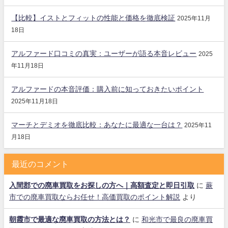
【比較】イストとフィットの性能と価格を徹底検証
2025年11月
18日
アルファード口コミの真実：ユーザーが語る本音レビュー
2025
年11月18日
アルファードの本音評価：購入前に知っておきたいポイント
2025年11月18日
マーチとデミオを徹底比較：あなたに最適な一台は？
2025年11
月18日
最近のコメント
入間郡での廃車買取をお探しの方へ｜高額査定と即日引取
に
蕨
市での廃車買取ならお任せ！高価買取のポイント解説
より
朝霞市で最適な廃車買取の方法とは？
に
和光市で最良の廃車買