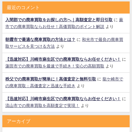
最近のコメント
入間郡での廃車買取をお探しの方へ｜高額査定と即日引取
に
蕨
市での廃車買取ならお任せ！高価買取のポイント解説
より
朝霞市で最適な廃車買取の方法とは？
に
和光市で最良の廃車買
取サービスを見つける方法
より
【迅速対応】川崎市麻生区での廃車買取ならお任せください！
に
蓮田市での廃車買取を最速で手続き！安心の高額買取
より
秩父での廃車買取が簡単に！高価査定と無料引取
に
龍ケ崎市で
の廃車買取：高価査定と迅速な手続き
より
【迅速対応】川崎市麻生区での廃車買取ならお任せください！
に
流山市での廃車買取を高額査定で実現！
より
アーカイブ