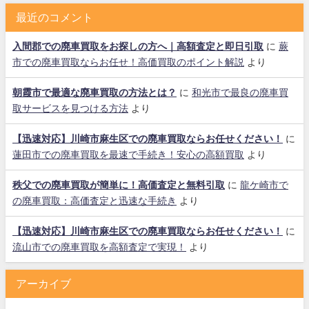
最近のコメント
入間郡での廃車買取をお探しの方へ｜高額査定と即日引取
に
蕨
市での廃車買取ならお任せ！高価買取のポイント解説
より
朝霞市で最適な廃車買取の方法とは？
に
和光市で最良の廃車買
取サービスを見つける方法
より
【迅速対応】川崎市麻生区での廃車買取ならお任せください！
に
蓮田市での廃車買取を最速で手続き！安心の高額買取
より
秩父での廃車買取が簡単に！高価査定と無料引取
に
龍ケ崎市で
の廃車買取：高価査定と迅速な手続き
より
【迅速対応】川崎市麻生区での廃車買取ならお任せください！
に
流山市での廃車買取を高額査定で実現！
より
アーカイブ