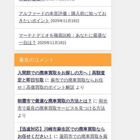
アルファードの本音評価：購入前に知ってお
きたいポイント
2025年11月18日
マーチとデミオを徹底比較：あなたに最適な
一台は？
2025年11月18日
最近のコメント
入間郡での廃車買取をお探しの方へ｜高額査
定と即日引取
に
蕨市での廃車買取ならお任
せ！高価買取のポイント解説
より
朝霞市で最適な廃車買取の方法とは？
に
和光
市で最良の廃車買取サービスを見つける方法
より
【迅速対応】川崎市麻生区での廃車買取なら
お任せください！
に
蓮田市での廃車買取を最