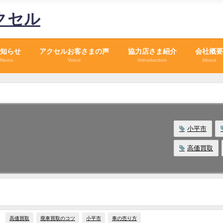
クセル
知らせ
アクセルお客さまの声
協力店さま紹介
会社概要
News
Voice
Introduction
About
小平市
高価買取
高価買取
廃車買取のコツ
小平市
車の売り方