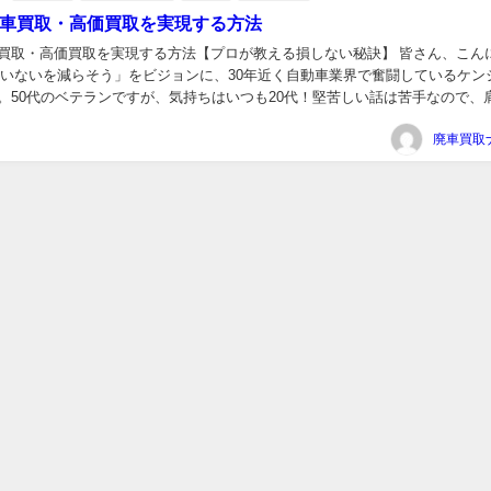
車買取・高価買取を実現する方法
買取・高価買取を実現する方法【プロが教える損しない秘訣】 皆さん、こん
たいないを減らそう」をビジョンに、30年近く自動車業界で奮闘しているケン
。50代のベテランですが、気持ちはいつも20代！堅苦しい話は苦手なので、
でいってくださいね😊 小平市についてキャッシ...