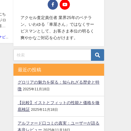
にち
アクセル査定責任者 業界25年のベテラ
ジロ
ン。いわゆる「車屋さん」ではなくサー
肩の
ビスマンとして、お客さま本位の明るく
廃車買取ナビ編集部
爽やかなご対応を心がけます。
最近の投稿
グロリアの魅力を探る：知られざる歴史と特
徴
2025年11月18日
【比較】イストとフィットの性能と価格を徹
底検証
2025年11月18日
アルファード口コミの真実：ユーザーが語る
本音レビュー
2025年11月18日