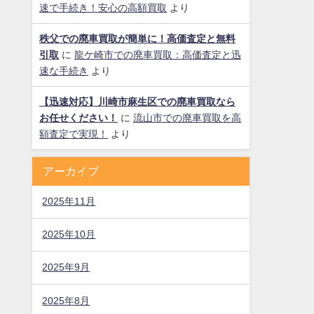
速で手続き！安心の高額買取
より
秩父での廃車買取が簡単に！高価査定と無料
引取
に
龍ケ崎市での廃車買取：高価査定と迅
速な手続き
より
【迅速対応】川崎市麻生区での廃車買取なら
お任せください！
に
流山市での廃車買取を高
額査定で実現！
より
アーカイブ
2025年11月
2025年10月
2025年9月
2025年8月