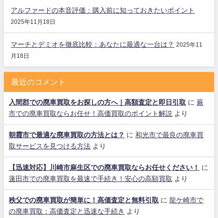
アルファードの本音評価：購入前に知っておきたいポイント
2025年11月18日
マーチとデミオを徹底比較：あなたに最適な一台は？
2025年11
月18日
最近のコメント
入間郡での廃車買取をお探しの方へ｜高額査定と即日引取
に
蕨
市での廃車買取ならお任せ！高価買取のポイント解説
より
朝霞市で最適な廃車買取の方法とは？
に
和光市で最良の廃車買
取サービスを見つける方法
より
【迅速対応】川崎市麻生区での廃車買取ならお任せください！
に
蓮田市での廃車買取を最速で手続き！安心の高額買取
より
秩父での廃車買取が簡単に！高価査定と無料引取
に
龍ケ崎市で
の廃車買取：高価査定と迅速な手続き
より