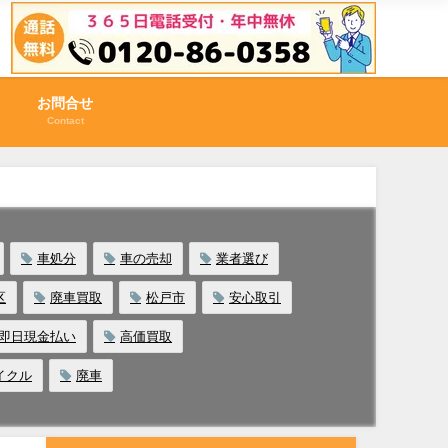
お問合せ
Contact
車処分
車の売却
業者選び
区
廃車買取
松戸市
安心取引
即日現金払い
高価買取
イクル
廃車