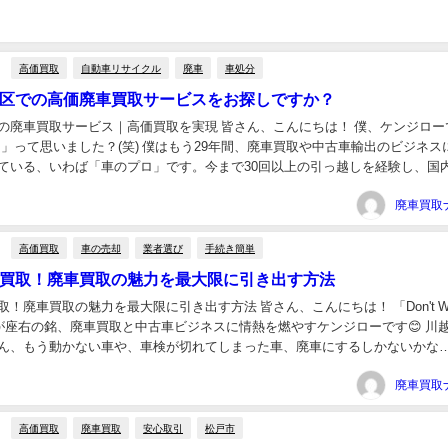
高価買取
自動車リサイクル
廃車
車処分
区での高価廃車買取サービスをお探しですか？
の廃車買取サービス｜高価買取を実現 皆さん、こんにちは！ 僕、ケンジロー
誰？」って思いました？(笑) 僕はもう29年間、廃車買取や中古車輸出のビジネス
ている、いわば「車のプロ」です。今まで30回以上の引っ越しを経験し、国
所でビジネスをしてきました。その中で常に...
高価買取
車の売却
業者選び
手続き簡単
買取！廃車買取の魅力を最大限に引き出す方法
！廃車買取の魅力を最大限に引き出す方法 皆さん、こんにちは！ 「Don't Wor
y!」が座右の銘、廃車買取と中古車ビジネスに情熱を燃やすケンジローです😊 川
ん、もう動かない車や、車検が切れてしまった車、廃車にするしかないかな
？ 「廃車 買取って...
高価買取
廃車買取
安心取引
松戸市