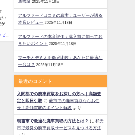
底検証
2025年11月18日
す
アルファード口コミの真実：ユーザーが語る
ない
本音レビュー
2025年11月18日
安があ
廃車買取ナビ編集部
アルファードの本音評価：購入前に知ってお
きたいポイント
2025年11月18日
マーチとデミオを徹底比較：あなたに最適な
一台は？
2025年11月18日
最近のコメント
入間郡での廃車買取をお探しの方へ｜高額査
定と即日引取
に
蕨市での廃車買取ならお任
せ！高価買取のポイント解説
より
朝霞市で最適な廃車買取の方法とは？
に
和光
市で最良の廃車買取サービスを見つける方法
より