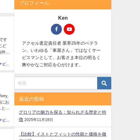
プロフィール
Ken
です
アクセル査定責任者 業界25年のベテラ
にど
ン。いわゆる「車屋さん」ではなくサー
内外問
ビスマンとして、お客さま本位の明るく
廃車買取ナビ編集部
爽やかなご対応を心がけます。
ry,
最近の投稿
越にお
…と諦
グロリアの魅力を探る：知られざる歴史と特
徴
2025年11月18日
廃車買取ナビ編集部
【比較】イストとフィットの性能と価格を徹