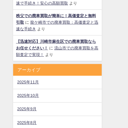
速で手続き！安心の高額買取
より
秩父での廃車買取が簡単に！高価査定と無料
引取
に
龍ケ崎市での廃車買取：高価査定と迅
速な手続き
より
【迅速対応】川崎市麻生区での廃車買取なら
お任せください！
に
流山市での廃車買取を高
額査定で実現！
より
アーカイブ
2025年11月
2025年10月
2025年9月
2025年8月