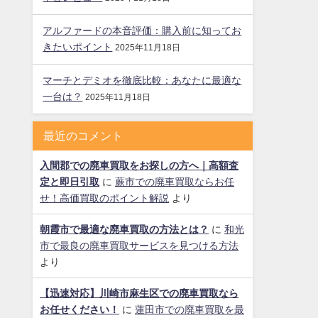
アルファードの本音評価：購入前に知ってお
きたいポイント
2025年11月18日
マーチとデミオを徹底比較：あなたに最適な
一台は？
2025年11月18日
最近のコメント
入間郡での廃車買取をお探しの方へ｜高額査
定と即日引取
に
蕨市での廃車買取ならお任
せ！高価買取のポイント解説
より
朝霞市で最適な廃車買取の方法とは？
に
和光
市で最良の廃車買取サービスを見つける方法
より
【迅速対応】川崎市麻生区での廃車買取なら
お任せください！
に
蓮田市での廃車買取を最