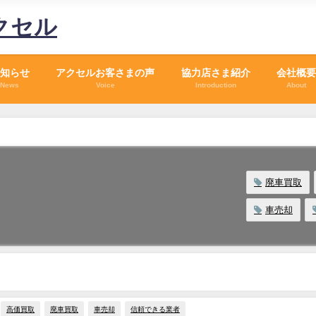
クセル
知らせ
アクセルお客さまの声
協力店さま紹介
会社概要
News
Voice
Introduction
About
廃車買取
車売却
高価買取
廃車買取
車売却
信頼できる業者