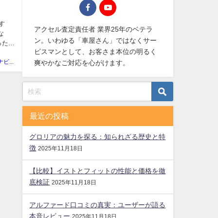
す
アクセル査定責任者 業界25年のベテラ
な
ン。いわゆる「車屋さん」ではなくサー
った
ビスマンとして、お客さま本位の明るく
廃車買取ナビ編集部
爽やかなご対応を心がけます。
最近の投稿
グロリアの魅力を探る：知られざる歴史と特
徴
2025年11月18日
【比較】イストとフィットの性能と価格を徹
底検証
2025年11月18日
アルファード口コミの真実：ユーザーが語る
本音レビュー
2025年11月18日