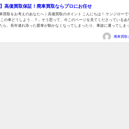
】高価買取保証！廃車買取ならプロにお任せ
車買取をお考えのあなたへ｜高価買取のポイント こんにちは！ ケンジローで
れ、この車どうしよう…？」そう思って、今このページを見てくださっているあ
たら、長年連れ添った愛車が動かなくなってしまったり、事故に遭ってしま
新しい車に乗り換えて、古い車をどう処分しようかと悩んで...