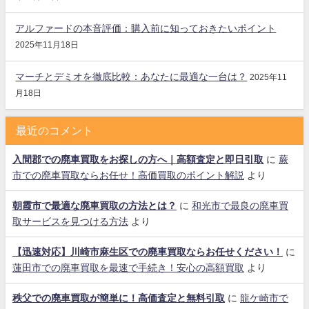
アルファードの本音評価：購入前に知っておきたいポイント
2025年11月18日
マーチとデミオを徹底比較：あなたに最適な一台は？
2025年11
月18日
最近のコメント
入間郡での廃車買取をお探しの方へ｜高額査定と即日引取
に
蕨
市での廃車買取ならお任せ！高価買取のポイント解説
より
朝霞市で最適な廃車買取の方法とは？
に
和光市で最良の廃車買
取サービスを見つける方法
より
【迅速対応】川崎市麻生区での廃車買取ならお任せください！
に
蓮田市での廃車買取を最速で手続き！安心の高額買取
より
秩父での廃車買取が簡単に！高価査定と無料引取
に
龍ケ崎市で