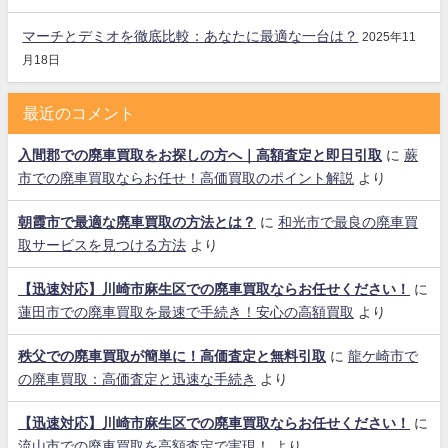
マーチとデミオを徹底比較：あなたに最適な一台は？
2025年11
月18日
最近のコメント
入間郡での廃車買取をお探しの方へ｜高額査定と即日引取
に
蕨
市での廃車買取ならお任せ！高価買取のポイント解説
より
朝霞市で最適な廃車買取の方法とは？
に
和光市で最良の廃車買
取サービスを見つける方法
より
【迅速対応】川崎市麻生区での廃車買取ならお任せください！
に
蓮田市での廃車買取を最速で手続き！安心の高額買取
より
秩父での廃車買取が簡単に！高価査定と無料引取
に
龍ケ崎市で
の廃車買取：高価査定と迅速な手続き
より
【迅速対応】川崎市麻生区での廃車買取ならお任せください！
に
流山市での廃車買取を高額査定で実現！
より