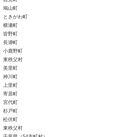
鳩山町
ときがわ町
横瀬町
皆野町
長瀞町
小鹿野町
東秩父村
美里町
神川町
上里町
寄居町
宮代町
杉戸町
松伏町
東秩父村
千葉県（54市町村）