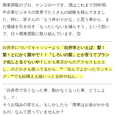
廃車買取のプロ、ケンジローです。僕はこれまで29年間、
中古車ビジネスの世界でたくさんの経験を積んできまし
た。特に、皆さんの「もう終わりかな」と思う車から、ま
だ価値を引き出す「もったいないを減らそう」という想い
で、日々廃車買取に取り組んでいます。😊
白井市についてキャッシーより「
白井市といえば、梨！
梨！とにかく梨やで！！「しろいの梨」とか言うてブラン
ド化しとるぐらいや！
しかも東京からのアクセスもエエ
し、のどかさも残ってるから、**「住んでよかったランキン
グ」**でも結構ええ線いっとる街やねん。」
「白井市で古くなった車、動かなくなった車、どうしよ
う…？」
そうお悩みの皆さん、もしかしたら「廃車はお金がかかる
もの」なんて思っていませんか？