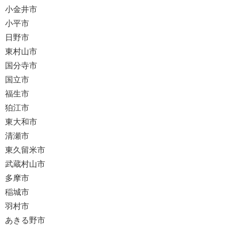
小金井市
小平市
日野市
東村山市
国分寺市
国立市
福生市
狛江市
東大和市
清瀬市
東久留米市
武蔵村山市
多摩市
稲城市
羽村市
あきる野市