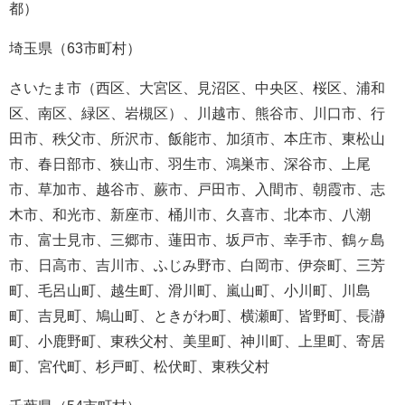
都）
埼玉県（63市町村）
さいたま市（西区、大宮区、見沼区、中央区、桜区、浦和
区、南区、緑区、岩槻区）、川越市、熊谷市、川口市、行
田市、秩父市、所沢市、飯能市、加須市、本庄市、東松山
市、春日部市、狭山市、羽生市、鴻巣市、深谷市、上尾
市、草加市、越谷市、蕨市、戸田市、入間市、朝霞市、志
木市、和光市、新座市、桶川市、久喜市、北本市、八潮
市、富士見市、三郷市、蓮田市、坂戸市、幸手市、鶴ヶ島
市、日高市、吉川市、ふじみ野市、白岡市、伊奈町、三芳
町、毛呂山町、越生町、滑川町、嵐山町、小川町、川島
町、吉見町、鳩山町、ときがわ町、横瀬町、皆野町、長瀞
町、小鹿野町、東秩父村、美里町、神川町、上里町、寄居
町、宮代町、杉戸町、松伏町、東秩父村