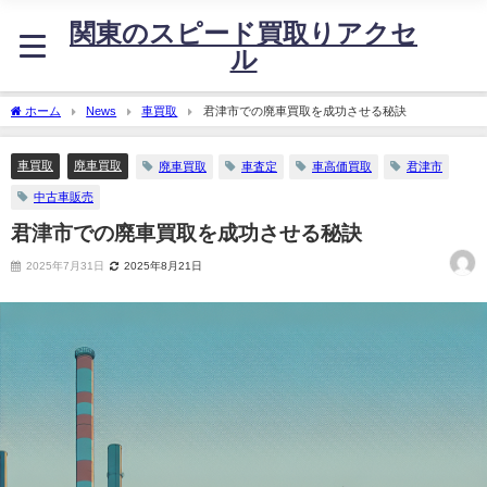
関東のスピード買取りアクセ
ル
ホーム
News
車買取
君津市での廃車買取を成功させる秘訣
車買取
廃車買取
廃車買取
車査定
車高価買取
君津市
中古車販売
君津市での廃車買取を成功させる秘訣
2025年7月31日
2025年8月21日