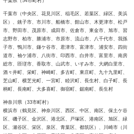
千葉県（54市町村）
千葉市（中央区、花見川区、稲毛区、若葉区、緑区、美浜
区）、銚子市、市川市、船橋市、館山市、木更津市、松戸
市、野田市、茂原市、成田市、佐倉市、東金市、旭市、習
志野市、柏市、勝浦市、市原市、流山市、八千代市、我孫
子市、鴨川市、鎌ケ谷市、君津市、富津市、浦安市、四街
道市、袖ケ浦市、八街市、印西市、白井市、富里市、南房
総市、匝瑳市、香取市、山武市、いすみ市、大網白里市、
酒々井町、栄町、神崎町、多古町、東庄町、九十九里町、
芝山町、横芝光町、一宮町、睦沢町、長生村、白子町、長
柄町、長南町、大多喜町、御宿町、鋸南町、長生村
神奈川県（33市町村）
横浜市（鶴見区、神奈川区、西区、中区、南区、保土ケ谷
区、磯子区、金沢区、港北区、戸塚区、港南区、旭区、緑
区、瀬谷区、栄区、泉区、青葉区、都筑区）、川崎市（川