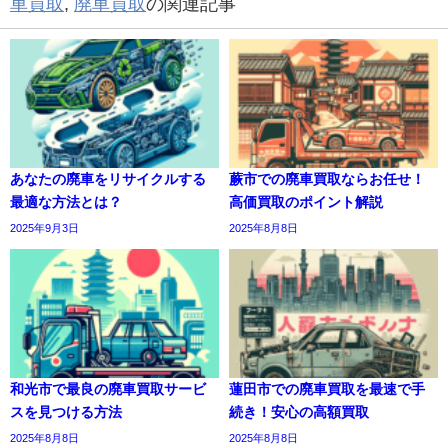
車買取
,
廃車買取
の関連記事
あなたの廃車をリサイクルする
蕨市での廃車買取ならお任せ！
最適な方法とは？
高価買取のポイント解説
2025年9月3日
2025年8月8日
和光市で最良の廃車買取サービ
蓮田市での廃車買取を最速で手
スを見つける方法
続き！安心の高額買取
2025年8月8日
2025年8月8日