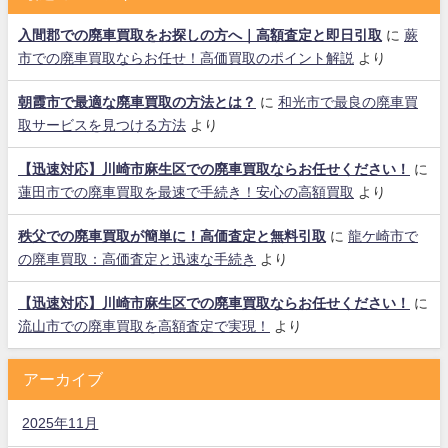
入間郡での廃車買取をお探しの方へ｜高額査定と即日引取
に
蕨
市での廃車買取ならお任せ！高価買取のポイント解説
より
朝霞市で最適な廃車買取の方法とは？
に
和光市で最良の廃車買
取サービスを見つける方法
より
【迅速対応】川崎市麻生区での廃車買取ならお任せください！
に
蓮田市での廃車買取を最速で手続き！安心の高額買取
より
秩父での廃車買取が簡単に！高価査定と無料引取
に
龍ケ崎市で
の廃車買取：高価査定と迅速な手続き
より
【迅速対応】川崎市麻生区での廃車買取ならお任せください！
に
流山市での廃車買取を高額査定で実現！
より
アーカイブ
2025年11月