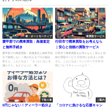
車・オートモーティブ
車買取サービス
愛甲郡での廃車買取：高価査定
行田市で廃車買取をお考えなら
と無料手続き
｜安心と信頼の買取サービス
愛甲郡での廃車買取：高価査定と無料手続
行田市で廃車買取をお考えなら｜安心と信
きで後悔しない！僕が伝えるプロの秘訣
頼の買取サービス 行田市にお住まいの皆
皆さん、こんにちは！ 「もったいないを
さん、こんにちは！ケンジローです😊 行
減らそう」をビジョンに、車...
田についてキャッシーより「...
下取り車
ご案内
0円じゃない！ディーラー処分よ
「コロナに負けるな応援キャン