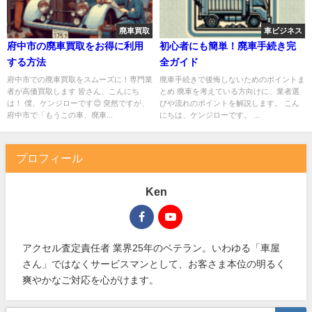
廃車買取
車ビジネス
府中市の廃車買取をお得に利用
初心者にも簡単！廃車手続き完
する方法
全ガイド
府中市での廃車買取をスムーズに！専門業
廃車手続きで後悔しないためのポイントま
者が高価買取します 皆さん、こんにち
とめ 廃車を考えている方向けに、業者選
は！ 僕、ケンジローです😊 突然ですが、
びや流れのポイントを解説します。 こん
府中市で「もうこの車、廃車...
にちは、ケンジローです。 ...
プロフィール
Ken
アクセル査定責任者 業界25年のベテラン。いわゆる「車屋
さん」ではなくサービスマンとして、お客さま本位の明るく
爽やかなご対応を心がけます。