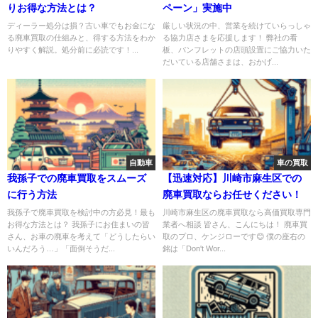
りお得な方法とは？
ペーン」実施中
ディーラー処分は損？古い車でもお金にな
厳しい状況の中、営業を続けていらっしゃ
る廃車買取の仕組みと、得する方法をわか
る協力店さまを応援します！ 弊社の看
りやすく解説。処分前に必読です！...
板、パンフレットの店頭設置にご協力いた
だいている店舗さまは、おかげ...
自動車
車の買取
我孫子での廃車買取をスムーズ
【迅速対応】川崎市麻生区での
に行う方法
廃車買取ならお任せください！
我孫子で廃車買取を検討中の方必見！最も
川崎市麻生区の廃車買取なら高価買取専門
お得な方法とは？ 我孫子にお住まいの皆
業者へ相談 皆さん、こんにちは！ 廃車買
さん、お車の廃車を考えて「どうしたらい
取のプロ、ケンジローです😊 僕の座右の
いんだろう…」「面倒そうだ...
銘は「Don't Wor...